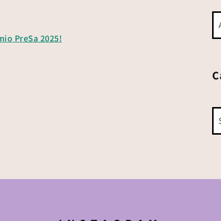
emio PreSa 2025!
C