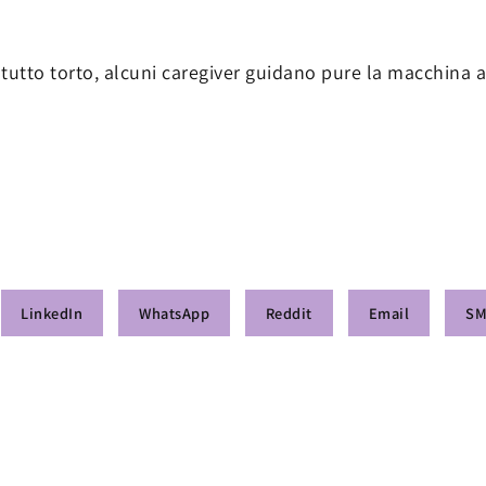
utto torto, alcuni caregiver guidano pure la macchina al
LinkedIn
WhatsApp
Reddit
Email
S