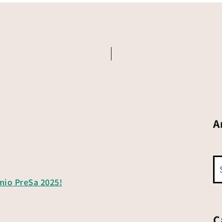
A
emio PreSa 2025!
C