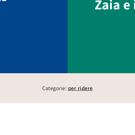
Zaia e
Categorie:
per ridere