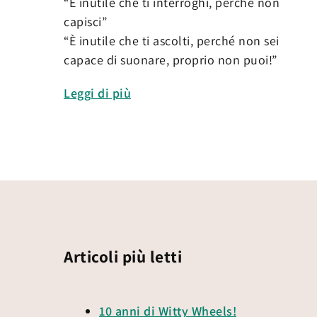
“È inutile che ti interroghi, perché non
capisci”
“È inutile che ti ascolti, perché non sei
capace di suonare, proprio non puoi!”
Leggi di più
Articoli più letti
10 anni di Witty Wheels!