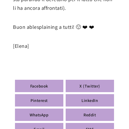
li ha ancora affrontati).
Buon ablesplaining a tutti! 🙂 ❤️ ❤️
[Elena]
Facebook
X (Twitter)
Pinterest
LinkedIn
WhatsApp
Reddit