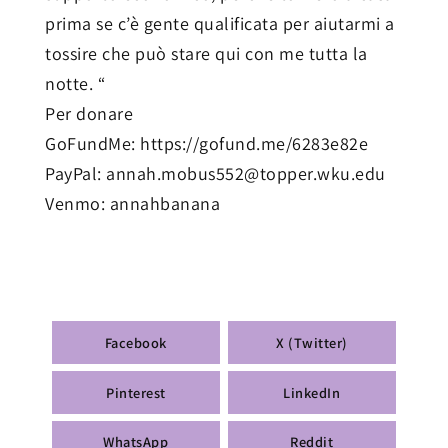
prima se c’è gente qualificata per aiutarmi a
tossire che può stare qui con me tutta la
notte. “
Per donare
GoFundMe: https://gofund.me/6283e82e
PayPal: annah.mobus552@topper.wku.edu
Venmo: annahbanana
Facebook
X (Twitter)
Pinterest
LinkedIn
WhatsApp
Reddit