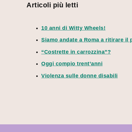
Articoli più letti
10 anni di Witty Wheels!
Siamo andate a Roma a ritirare il
“Costrette in carrozzina”?
Oggi compio trent’anni
Violenza sulle donne disabili