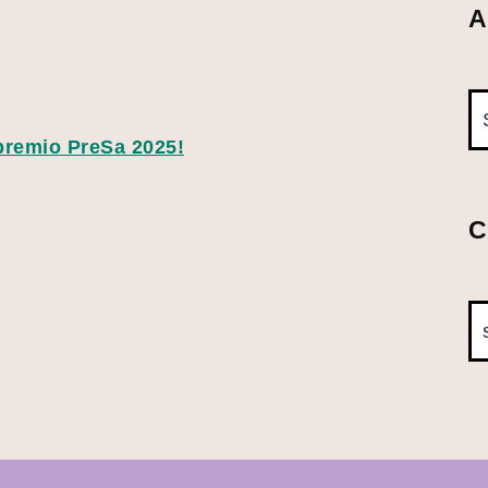
A
 premio PreSa 2025!
C