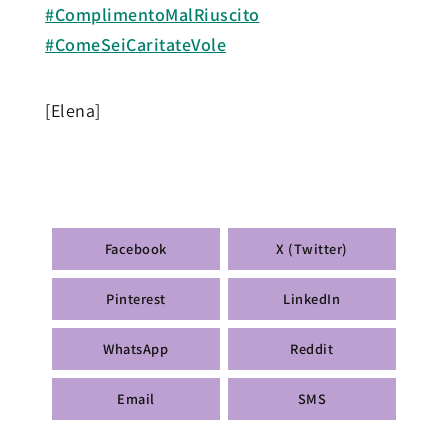
#ComplimentoMalRiuscito
#ComeSeiCaritateVole
[Elena]
Facebook
X (Twitter)
Pinterest
LinkedIn
WhatsApp
Reddit
Email
SMS