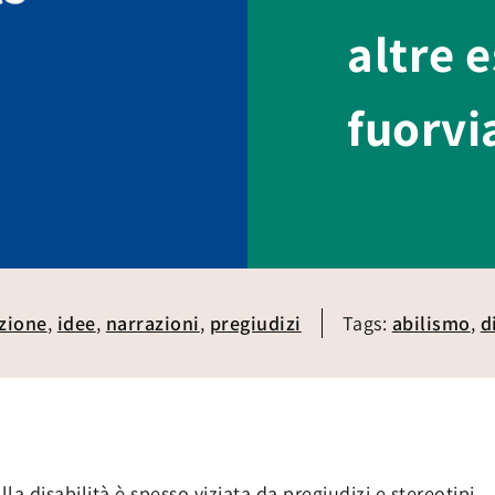
altre 
fuorvi
zione
,
idee
,
narrazioni
,
pregiudizi
Tags:
abilismo
,
d
a disabilità è spesso viziata da pregiudizi e stereotipi.