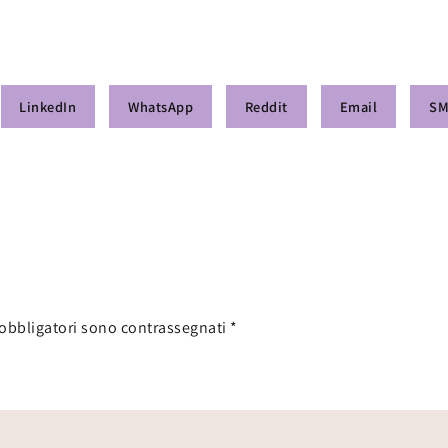
LinkedIn
WhatsApp
Reddit
Email
S
 obbligatori sono contrassegnati
*