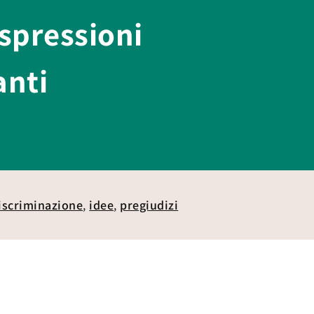
espressioni
anti
iscriminazione
,
idee
,
pregiudizi