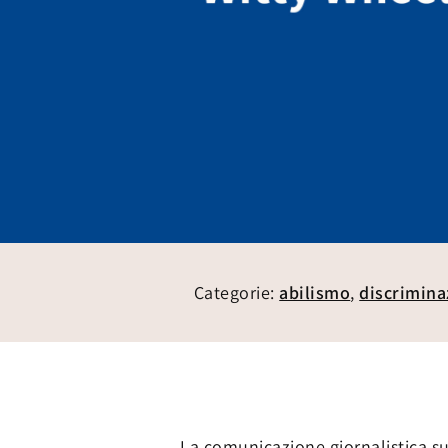
Categorie:
abilismo
,
discrimina
La comunicazione giornalistica sull